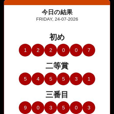
今日の結果
FRIDAY, 24-07-2026
初め
1
2
2
0
0
7
二等賞
5
4
5
5
3
1
三番目
9
0
3
5
0
3