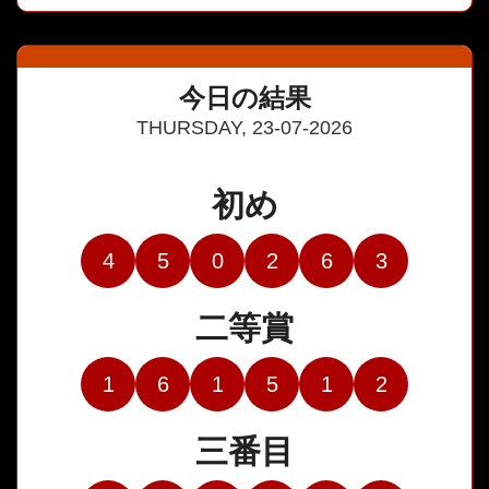
今日の結果
THURSDAY, 23-07-2026
初め
4
5
0
2
6
3
二等賞
1
6
1
5
1
2
三番目