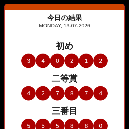
今日の結果
MONDAY, 13-07-2026
初め
3
4
0
2
1
2
二等賞
4
2
7
8
7
4
三番目
5
5
5
8
8
0