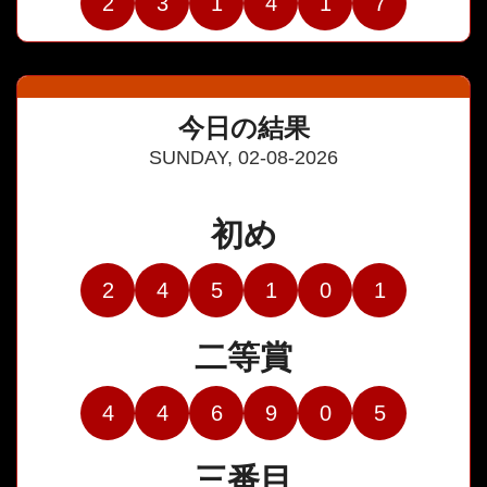
2
3
1
4
1
7
今日の結果
SUNDAY, 02-08-2026
初め
2
4
5
1
0
1
二等賞
4
4
6
9
0
5
三番目