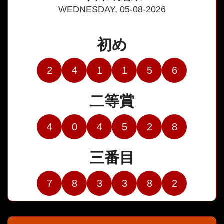
WEDNESDAY, 05-08-2026
初め
2
4
1
1
5
6
二等賞
4
0
4
5
2
8
三番目
7
8
3
3
8
2