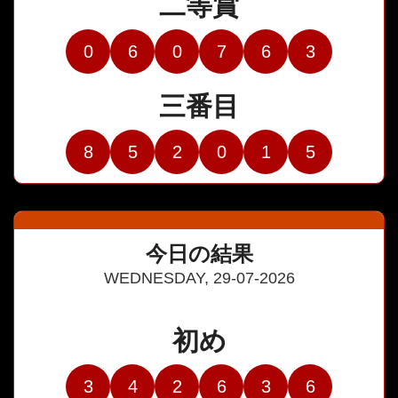
二等賞
0
6
0
7
6
3
三番目
8
5
2
0
1
5
今日の結果
WEDNESDAY, 29-07-2026
初め
3
4
2
6
3
6