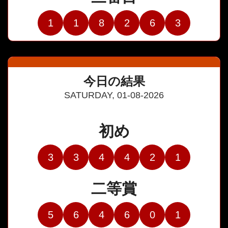
1
1
8
2
6
3
今日の結果
SATURDAY, 01-08-2026
初め
3
3
4
4
2
1
二等賞
5
6
4
6
0
1