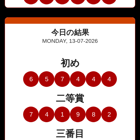
今日の結果
MONDAY, 13-07-2026
初め
6
5
7
4
4
4
二等賞
7
4
1
9
8
2
三番目