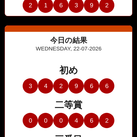
2
1
6
3
9
2
今日の結果
WEDNESDAY, 22-07-2026
初め
3
4
2
9
6
6
二等賞
0
0
0
4
6
2