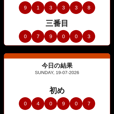
9
1
3
3
3
8
三番目
0
7
9
0
0
3
今日の結果
SUNDAY, 19-07-2026
初め
0
4
0
9
0
7