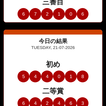
三番目
6
7
2
1
0
6
今日の結果
TUESDAY, 21-07-2026
初め
5
4
4
0
1
8
二等賞
6
4
2
4
6
3