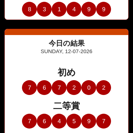
8
3
1
4
9
9
今日の結果
SUNDAY, 12-07-2026
初め
7
6
7
2
0
2
二等賞
7
6
4
5
9
7