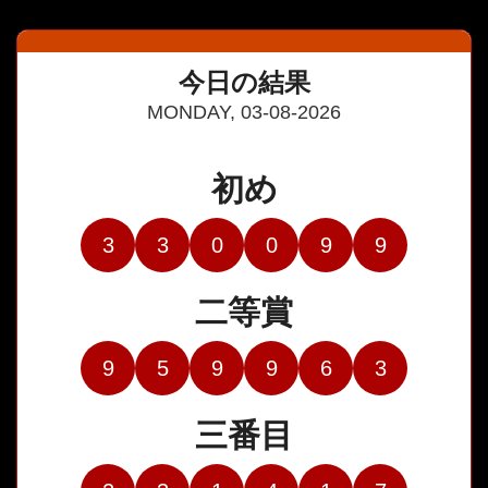
今日の結果
MONDAY, 03-08-2026
初め
3
3
0
0
9
9
二等賞
9
5
9
9
6
3
三番目