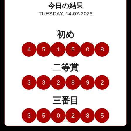
今日の結果
TUESDAY, 14-07-2026
初め
4
5
1
5
0
8
二等賞
3
3
2
8
9
2
三番目
3
5
0
2
8
5