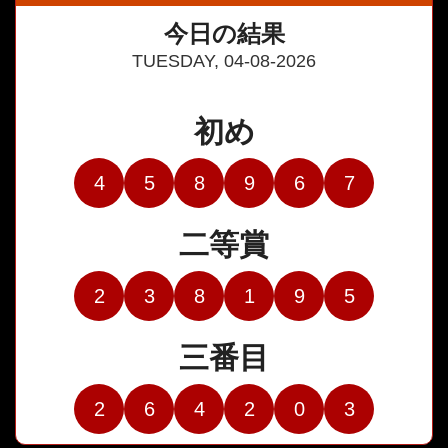
今日の結果
TUESDAY, 04-08-2026
初め
4
5
8
9
6
7
二等賞
2
3
8
1
9
5
三番目
2
6
4
2
0
3