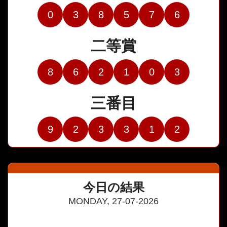
0
3
8
5
7
6
二等賞
8
6
2
1
0
3
三番目
9
2
3
3
1
2
今日の結果
MONDAY, 27-07-2026