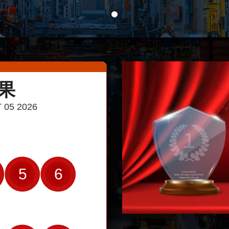
果
05 2026
5
6