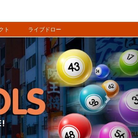
クト
ライブドロー
Next