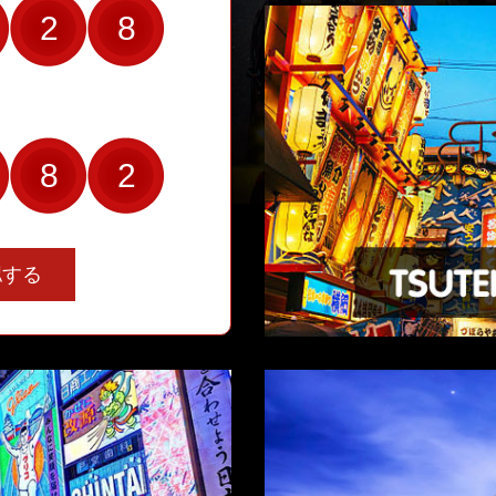
2
8
8
2
認する